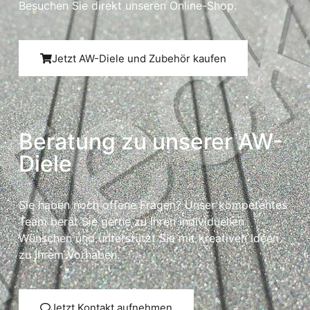
Besuchen Sie direkt unseren Online-Shop.
Jetzt AW-Diele und Zubehör kaufen
Beratung zu unserer AW-
Diele
Sie haben noch offene Fragen? Unser kompetentes
Team berät Sie gerne zu Ihren individuellen
Wünschen und unterstützt Sie mit kreativen Ideen
zu Ihrem Vorhaben.
Jetzt Kontakt aufnehmen