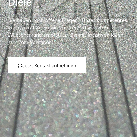
Diele
Sie haben noch offene Fragen? Unser kompetentes
Team berät Sie gerne zu Ihren individuellen
Wünschen und unterstützt Sie mit kreativen Ideen
zu Ihrem Vorhaben.
Jetzt Kontakt aufnehmen